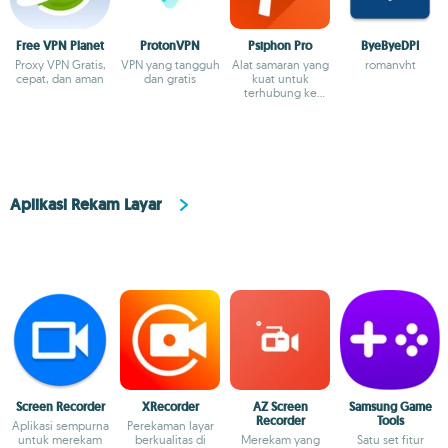
Free VPN Planet
ProtonVPN
Psiphon Pro
ByeByeDPI
Proxy VPN Gratis,
VPN yang tangguh
Alat samaran yang
romanvht
cepat, dan aman
dan gratis
kuat untuk
terhubung ke
internet
Aplikasi Rekam Layar
Screen Recorder
XRecorder
AZ Screen
Samsung Game
Recorder
Tools
Aplikasi sempurna
Perekaman layar
untuk merekam
berkualitas di
Merekam yang
Satu set fitur