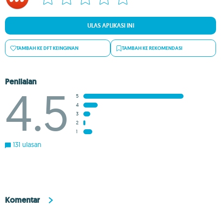
ULAS APLIKASI INI
TAMBAH KE DFT KEINGINAN
TAMBAH KE REKOMENDASI
Penilaian
4.5
5
4
3
2
1
131 ulasan
Komentar