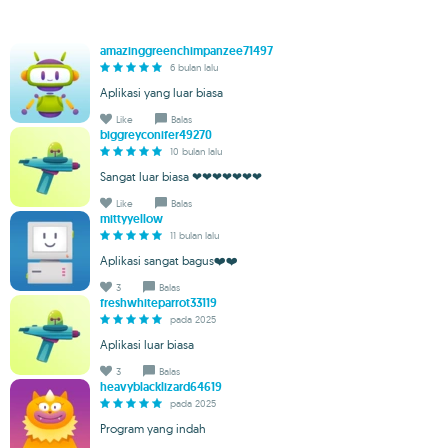
amazinggreenchimpanzee71497
6 bulan lalu
Aplikasi yang luar biasa
Like
Balas
biggreyconifer49270
10 bulan lalu
Sangat luar biasa ❤❤❤❤❤❤❤
Like
Balas
mittyyellow
11 bulan lalu
Aplikasi sangat bagus❤️❤️
3
Balas
freshwhiteparrot33119
pada 2025
Aplikasi luar biasa
3
Balas
heavyblacklizard64619
pada 2025
Program yang indah