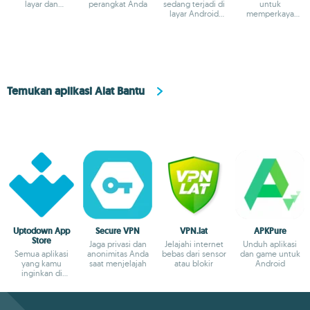
layar dan
perangkat Anda
sedang terjadi di
untuk
menangkap layar
layar Android
memperkaya
Anda
permainan
Temukan aplikasi Alat Bantu
Uptodown App
Secure VPN
VPN.lat
APKPure
Store
Jaga privasi dan
Jelajahi internet
Unduh aplikasi
Semua aplikasi
anonimitas Anda
bebas dari sensor
dan game untuk
yang kamu
saat menjelajah
atau blokir
Android
inginkan di
Android-mu