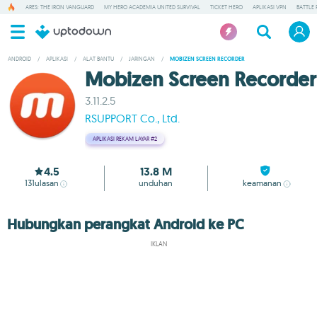
ARES: THE IRON VANGUARD
MY HERO ACADEMIA UNITED SURVIVAL
TICKET HERO
APLIKASI VPN
BATTLE 
ANDROID
/
APLIKASI
/
ALAT BANTU
/
JARINGAN
/
MOBIZEN SCREEN RECORDER
Mobizen Screen Recorder
3.11.2.5
RSUPPORT Co., Ltd.
APLIKASI REKAM LAYAR
#2
4.5
13.8 M
131
ulasan
unduhan
keamanan
Hubungkan perangkat Android ke PC
IKLAN