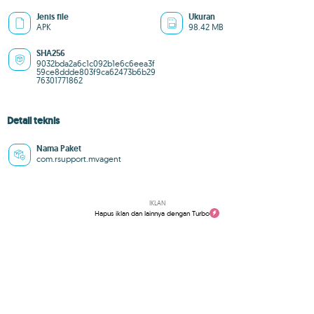
Jenis file
Ukuran
APK
98.42 MB
SHA256
9032bda2a6c1c092b1e6c6eea3f
59ce8ddde803f9ca62473b6b29
76301771862
Detail teknis
Nama Paket
com.rsupport.mvagent
IKLAN
Hapus iklan dan lainnya dengan Turbo