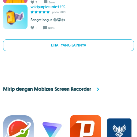
3
Balas
wildpurpleturtle4455
pada 2025
Sangat bagus 😃😸👍
1
Balas
LIHAT YANG LAINNYA
Mirip dengan Mobizen Screen Recorder